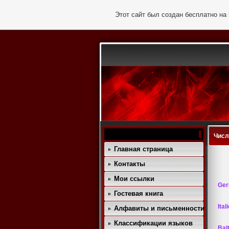
Этот сайт был создан бесплатно на
Числ
Главная страница
Контакты
Мои ссылки
Germ
Гостевая книга
Ital
Алфавиты и письменности
Классификации языков
Balt