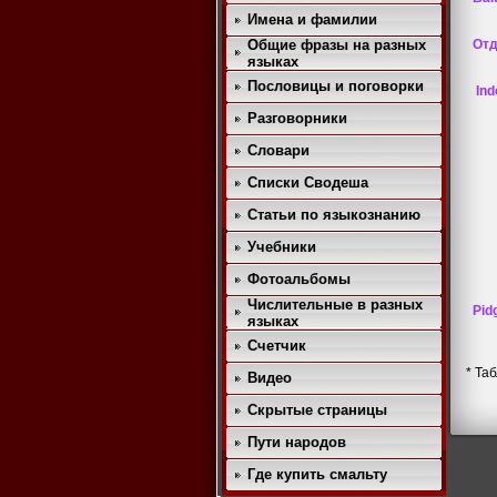
Имена и фамилии
Общие фразы на разных
Отд
языках
Пословицы и поговорки
Indo
Разговорники
Словари
Списки Сводеша
Статьи по языкознанию
Учебники
Фотоальбомы
Числительные в разных
Pidg
языках
Счетчик
* Та
Видео
Скрытые страницы
Пути народов
Где купить смальту