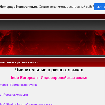
Homepage-Konstruktor.ru
. Хотите тоже иметь собственный сайт?
ЗАР
ительные в разных языках
Числительные в разных языках
Indo-European - Индоевропейская семья
anic - Германская группа
ic - Романские языки
ic & Slavic
- Балто-Славянские языки